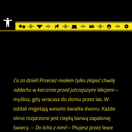
Otwórz pasek narzędzi
Co za dzień! Przecież miałem tylko złapać chwilę
oddechu w karczmie przed jutrzejszymi lekcjami
–
myślisz, gdy wracasz do domu przez las. W
oddali migotają wesoło światła dworu. Każde
okno rozjarzone jest ciepłą barwą zapalonej
świecy. –
Do licha z nimi!
– Plujesz przez lewe